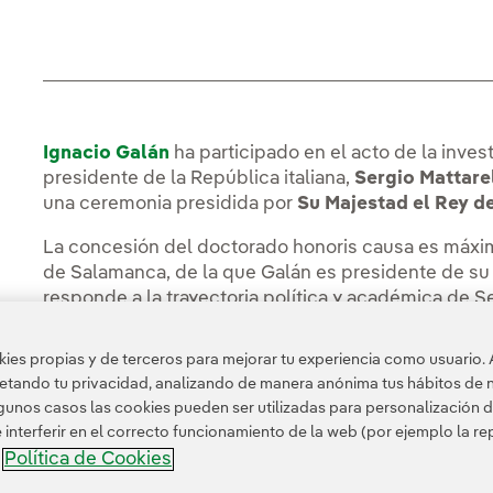
Ignacio Galán
ha participado en el acto de la inve
presidente de la República italiana,
Sergio Mattare
una ceremonia presidida por
Su Majestad el Rey d
La concesión del doctorado honoris causa es máxim
de Salamanca, de la que Galán es presidente de su
responde a la trayectoria política y académica de S
humanismo, la cultura y los valores europeos como 
del proyecto común europeo.
es propias y de terceros para mejorar tu experiencia como usuario. 
petando tu privacidad, analizando de manera anónima tus hábitos de 
unos casos las cookies pueden ser utilizadas para personalización d
nterferir en el correcto funcionamiento de la web (por ejemplo la r
Política de Cookies
a