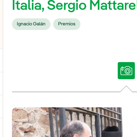
Italia, Sergio Mattare
Ignacio Galán
Premios
ternar el submenú para Nuestras voces
ternar el submenú para Multimedia
ternar el submenú para Redes sociales