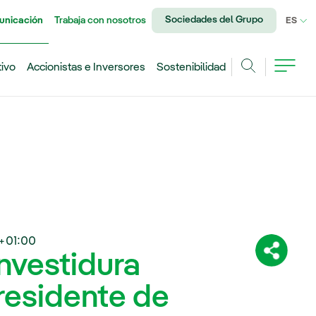
Sociedades del Grupo
unicación
Trabaja con nosotros
IDI
ES
tivo
Accionistas e Inversores
Sostenibilidad
Buscar
+01:00
investidura
Comparti
presidente de