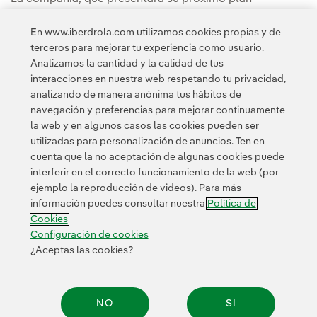
estratégico el 24 de septiembre, tiene previsto acelerar
En www.iberdrola.com utilizamos cookies propias y de
sus inversiones para impulsar la electrificación de la
terceros para mejorar tu experiencia como usuario.
economía y poder así avanzar en la autonomía
Analizamos la cantidad y la calidad de tus
energética.
interacciones en nuestra web respetando tu privacidad,
analizando de manera anónima tus hábitos de
navegación y preferencias para mejorar continuamente
la web y en algunos casos las cookies pueden ser
utilizadas para personalización de anuncios. Ten en
cuenta que la no aceptación de algunas cookies puede
interferir en el correcto funcionamiento de la web (por
ejemplo la reproducción de videos). Para más
Contacta
Clientes
Política de Privacidad
Información legal
información puedes consultar nuestra
Política de
Política de cookies
Configuración de cookies
Accesibilidad
Cookies
Canal de denuncias
Configuración de cookies
¿Aceptas las cookies?
© 2026 Iberdrola, S.A. Reservados todos los derechos.
NO
SI