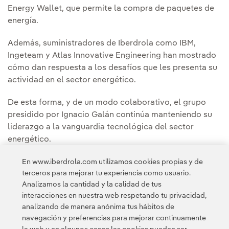
Energy Wallet, que permite la compra de paquetes de
energía.
Además, suministradores de Iberdrola como IBM,
Ingeteam y Atlas Innovative Engineering han mostrado
cómo dan respuesta a los desafíos que les presenta su
actividad en el sector energético.
De esta forma, y de un modo colaborativo, el grupo
presidido por Ignacio Galán continúa manteniendo su
liderazgo a la vanguardia tecnológica del sector
energético.
“La innovación nos permite producir cada vez más y
En www.iberdrola.com utilizamos cookies propias y de
terceros para mejorar tu experiencia como usuario.
mejor energía para nuestros clientes, pero también
Analizamos la cantidad y la calidad de tus
generar riqueza y empleo a través de nuestras compras
interacciones en nuestra web respetando tu privacidad,
e inversiones”, ha concluido el presidente de Iberdrola.
analizando de manera anónima tus hábitos de
navegación y preferencias para mejorar continuamente