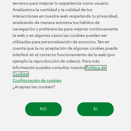
terceros para mejorar tu experiencia como usuario.
como su trabajo, abnegación, dedicación y valores.
Analizamos la cantidad y la calidad de tus
interacciones en nuestra web respetando tu privacidad,
analizando de manera anónima tus hábitos de
navegación y preferencias para mejorar continuamente
la web y en algunos casos las cookies pueden ser
utilizadas para personalización de anuncios. Ten en
cuenta que la no aceptación de algunas cookies puede
Contacta
Clientes
Política de Privacidad
Información legal
interferir en el correcto funcionamiento de la web (por
Transparencia en el uso de la IA
Política de cookies
ejemplo la reproducción de videos). Para más
información puedes consultar nuestra
Política de
Configuración de cookies
Accesibilidad
Canal de denuncias
Cookies
Configuración de cookies
¿Aceptas las cookies?
© 2026 Iberdrola, S.A. Reservados todos los derechos.
NO
SI
Compar