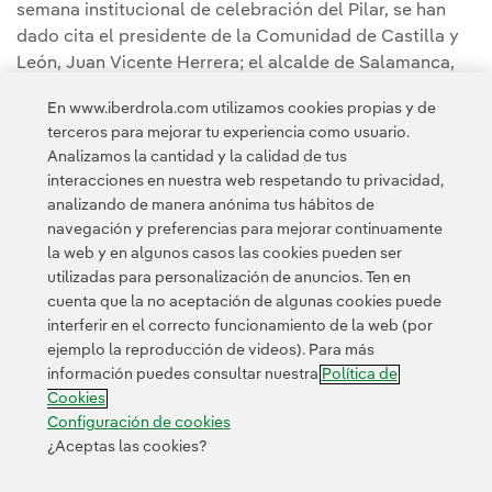
semana institucional de celebración del Pilar, se han
dado cita el presidente de la Comunidad de Castilla y
León, Juan Vicente Herrera; el alcalde de Salamanca,
Alfonso Fernández Mañueco; la secretaria de Estado de
En www.iberdrola.com utilizamos cookies propias y de
Seguridad, Ana Botella, y el director general de la
terceros para mejorar tu experiencia como usuario.
Guardia Civil, Félix Vicente Azón.
Analizamos la cantidad y la calidad de tus
interacciones en nuestra web respetando tu privacidad,
analizando de manera anónima tus hábitos de
navegación y preferencias para mejorar continuamente
la web y en algunos casos las cookies pueden ser
utilizadas para personalización de anuncios. Ten en
cuenta que la no aceptación de algunas cookies puede
Contacta
Clientes
Política de Privacidad
Información legal
interferir en el correcto funcionamiento de la web (por
Transparencia en el uso de la IA
Política de cookies
ejemplo la reproducción de videos). Para más
información puedes consultar nuestra
Política de
Configuración de cookies
Accesibilidad
Canal de denuncias
Cookies
Configuración de cookies
¿Aceptas las cookies?
© 2026 Iberdrola, S.A. Reservados todos los derechos.