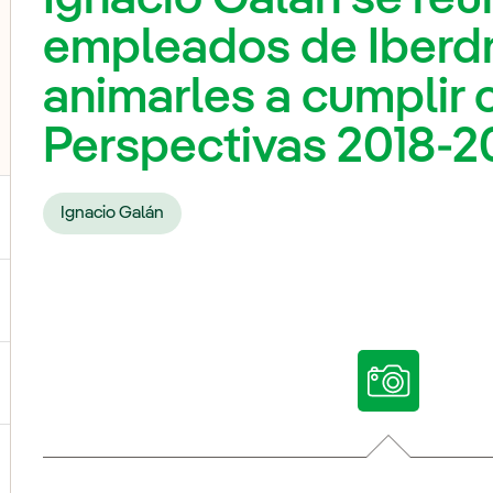
empleados de Iberdr
animarles a cumplir 
Perspectivas 2018-2
Ignacio Galán
ternar el submenú para Nuestras voces
ternar el submenú para Multimedia
ternar el submenú para Redes sociales