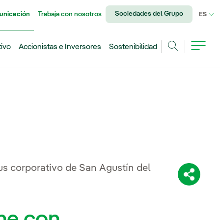
Sociedades del Grupo
unicación
Trabaja con nosotros
IDI
ES
tivo
Accionistas e Inversores
Sostenibilidad
Buscar
s corporativo de San Agustín del
Comparti
ne con