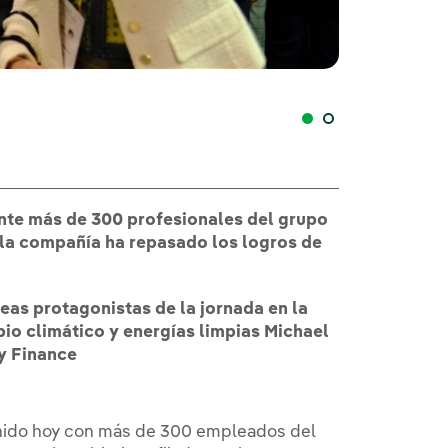
Galán se reúne c
ante más de 300 profesionales del grupo
 la compañía ha repasado los logros de
reas protagonistas de la jornada en la
io climático y energías limpias Michael
y Finance
eunido hoy con más de 300 empleados del