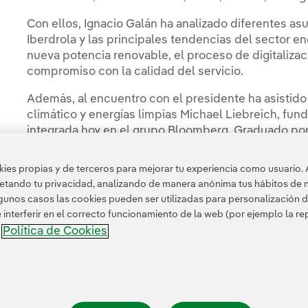
Con ellos, Ignacio Galán ha analizado diferentes as
Iberdrola y las principales tendencias del sector e
nueva potencia renovable, el proceso de digitalizaci
compromiso con la calidad del servicio.
Además, al encuentro con el presidente ha asistid
climático y energías limpias Michael Liebreich, f
integrada hoy en el grupo Bloomberg. Graduado po
ingeniería nuclear y MBA en el Harvard Business Sch
Global Initiative’s Energy and Climate Change así 
es propias y de terceros para mejorar tu experiencia como usuario. 
petando tu privacidad, analizando de manera anónima tus hábitos de 
unos casos las cookies pueden ser utilizadas para personalización d
nterferir en el correcto funcionamiento de la web (por ejemplo la r
Política de Cookies
a
nformación legal
Transparencia en el uso de la IA
Política de cookies
Configuración