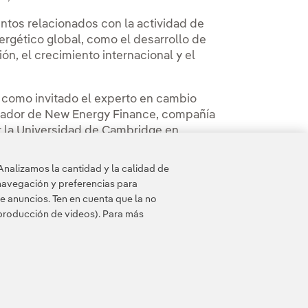
untos relacionados con la actividad de
nergético global, como el desarrollo de
ón, el crecimiento internacional y el
o como invitado el experto en cambio
undador de New Energy Finance, compañía
r la Universidad de Cambridge en
ool, Liebreich ha sido asesor en la Clinton
como en el INSEAD Energy Club.
Analizamos la cantidad y la calidad de
navegación y preferencias para
e anuncios. Ten en cuenta que la no
eproducción de videos). Para más
 de cookies
Accesibilidad
Canal de denuncias