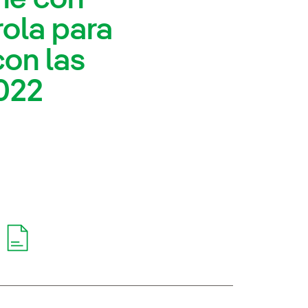
ola para
con las
022