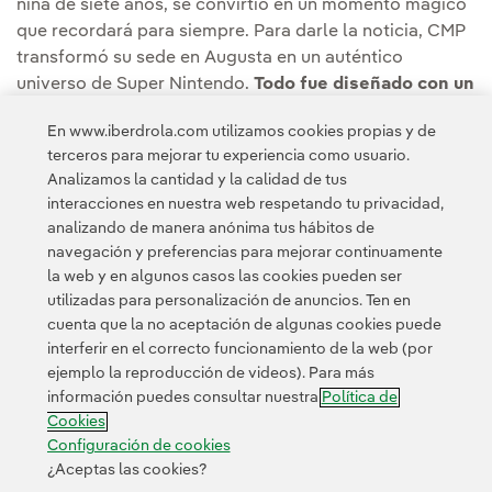
niña de siete años, se convirtió en un momento mágico
que recordará para siempre. Para darle la noticia, CMP
transformó su sede en Augusta en un auténtico
universo de Super Nintendo.
Todo fue diseñado con un
solo propósito: hacer sonreír a Khloe y llenar de
En www.iberdrola.com utilizamos cookies propias y de
esperanza a su familia.
terceros para mejorar tu experiencia como usuario.
Analizamos la cantidad y la calidad de tus
Puedes leer la noticia competa en la
Sala de
interacciones en nuestra web respetando tu privacidad,
comunicación de Central Maine Power (CMP).
analizando de manera anónima tus hábitos de
navegación y preferencias para mejorar continuamente
la web y en algunos casos las cookies pueden ser
utilizadas para personalización de anuncios. Ten en
cuenta que la no aceptación de algunas cookies puede
interferir en el correcto funcionamiento de la web (por
ejemplo la reproducción de videos). Para más
Contacta
Clientes
Política de Privacidad
Información legal
información puedes consultar nuestra
Política de
Transparencia en el uso de la IA
Política de cookies
Cookies
Configuración de cookies
Accesibilidad
Canal de denuncias
Configuración de cookies
¿Aceptas las cookies?