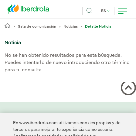
Pasar al contenido principal
IDIOMA ACTUA
ES
Buscar
Sala de comunicación
Noticias
Detalle Noticia
Noticia
No se han obtenido resultados para esta búsqueda.
Puedes intentarlo de nuevo introduciendo otro término
para tu consulta
Contacta
Clientes
Política de Privacidad
Información legal
En www.iberdrola.com utilizamos cookies propias y de
Transparencia en el uso de la IA
Política de cookies
terceros para mejorar tu experiencia como usuario.
Configuración de cookies
Accesibilidad
Canal de denuncias