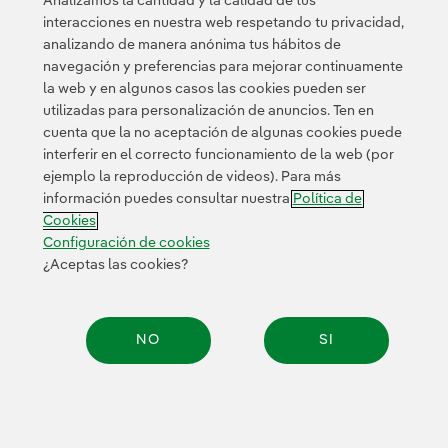
Analizamos la cantidad y la calidad de tus
interacciones en nuestra web respetando tu privacidad,
analizando de manera anónima tus hábitos de
© 2026 Iberdrola, S.A. Reservados todos los derechos.
navegación y preferencias para mejorar continuamente
la web y en algunos casos las cookies pueden ser
utilizadas para personalización de anuncios. Ten en
cuenta que la no aceptación de algunas cookies puede
interferir en el correcto funcionamiento de la web (por
ejemplo la reproducción de videos). Para más
información puedes consultar nuestra
Política de
Cookies
Configuración de cookies
¿Aceptas las cookies?
NO
SI
Compar