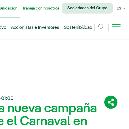
Sociedades del Grupo
unicación
Trabaja con nosotros
IDI
ES
tivo
Accionistas e Inversores
Sostenibilidad
Buscar
+01:00
na nueva campaña
Comparti
 el Carnaval en