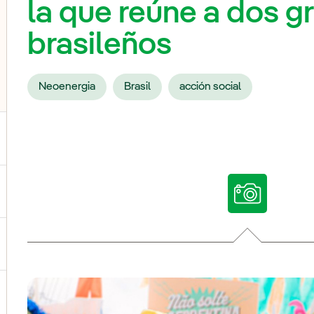
la que reúne a dos g
brasileños
Neoenergia
Brasil
acción social
ternar el submenú para Nuestras voces
ternar el submenú para Multimedia
ternar el submenú para Redes sociales