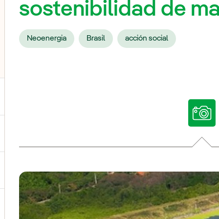
sostenibilidad de ma
Neoenergia
Brasil
acción social
ternar el submenú para Nuestras voces
ternar el submenú para Multimedia
ternar el submenú para Redes sociales