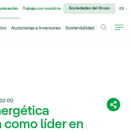
Sociedades del Grupo
unicación
Trabaja con nosotros
IDI
ES
tivo
Accionistas e Inversores
Sostenibilidad
Buscar
02:00
nergética
Comparti
 como líder en