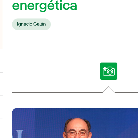
energética
Ignacio Galán
ternar el submenú para Nuestras voces
ternar el submenú para Multimedia
ternar el submenú para Redes sociales