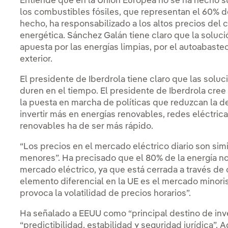
Entiende que en la Unión Europea no se ha hecho s
los combustibles fósiles, que representan el 60% d
hecho, ha responsabilizado a los altos precios del ca
energética. Sánchez Galán tiene claro que la solució
apuesta por las energías limpias, por el autoabast
exterior.
El presidente de Iberdrola tiene claro que las soluc
duren en el tiempo. El presidente de Iberdrola cre
la puesta en marcha de políticas que reduzcan la de
invertir más en energías renovables, redes eléctri
renovables ha de ser más rápido.
“Los precios en el mercado eléctrico diario son simi
menores”. Ha precisado que el 80% de la energía no 
mercado eléctrico, ya que está cerrada a través de c
elemento diferencial en la UE es el mercado minoris
provoca la volatilidad de precios horarios”.
Ha señalado a EEUU como “principal destino de inve
“predictibilidad, estabilidad y seguridad jurídica”.