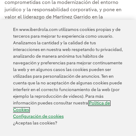
comprometidas con la modernización del entorno
jurídico y la responsabilidad corporativa, y pone en
valor el liderazgo de Martínez Garrido en la
construcción de una asesoría legal moderna, eficiente y
En www.iberdrola.com utilizamos cookies propias y de
con impacto social.
terceros para mejorar tu experiencia como usuario.
Analizamos la cantidad y la calidad de tus
interacciones en nuestra web respetando tu privacidad,
analizando de manera anónima tus hábitos de
navegación y preferencias para mejorar continuamente
la web y en algunos casos las cookies pueden ser
utilizadas para personalización de anuncios. Ten en
cuenta que la no aceptación de algunas cookies puede
Contacta
Clientes
Política de Privacidad
Información legal
interferir en el correcto funcionamiento de la web (por
Transparencia en el uso de la IA
Política de cookies
ejemplo la reproducción de videos). Para más
información puedes consultar nuestra
Política de
Configuración de cookies
Accesibilidad
Canal de denuncias
Cookies
Configuración de cookies
¿Aceptas las cookies?
© 2026 Iberdrola, S.A. Reservados todos los derechos.