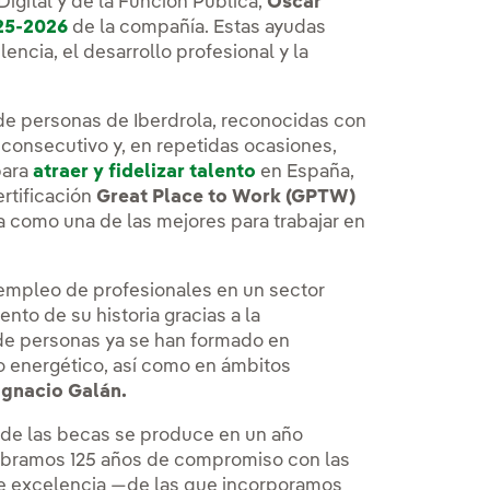
 Digital y de la Función Pública,
Óscar
25-2026
de la compañía. Estas ayudas
ncia, el desarrollo profesional y la
n de personas de Iberdrola, reconocidas con
consecutivo y, en repetidas ocasiones,
para
atraer y fidelizar talento
en España,
ertificación
Great Place to Work (GPTW)
ta como una de las mejores para trabajar en
empleo de profesionales en un sector
ento de su historia gracias a la
s de personas ya se han formado en
 energético, así como en ámbitos
Ignacio Galán.
 de las becas se produce en un año
lebramos 125 años de compromiso con las
de excelencia —de las que incorporamos