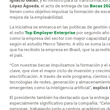
Ignacio Galán
, y el ministro para la Transformación
López Águeda
, el acto de entrega de las
Becas 20
tienen como objetivo impulsar la formación de excele
mejora de la empleabilidad.
La iniciativa se enmarca en las políticas de gestió
el sello
Top Employer Enterprise
por segundo año 
como la empresa del sector con mayor capacidad 
según el estudio Merco Talento. A ello se suma la c
que ha recibido la empresa en Brasil, que la acredi
el país.
“Con nuestras becas impulsamos la formación y el 
clave, que vive el mayor ciclo de inversión y crecimi
electrificación. A través de este programa, ciento
tecnologías de redes, generación y almacenamiento
emergentes como la inteligencia artificial”,
explicó 
El presidente también ha destacado que la entrega
especialmente significativo para la compañía. “Ce
personas, trabajando junto a centros académicos 