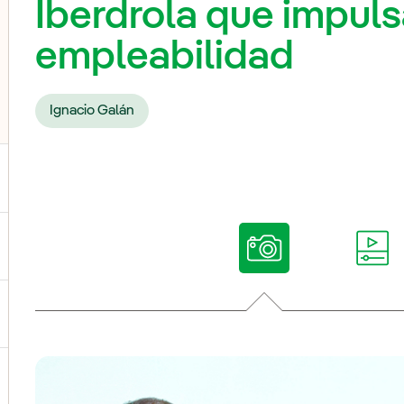
Iberdrola que impulsa
empleabilidad
Ignacio Galán
ternar el submenú para Nuestras voces
ternar el submenú para Multimedia
ternar el submenú para Redes sociales