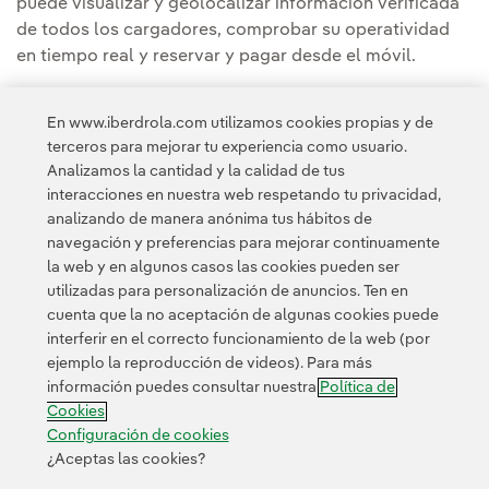
puede visualizar y geolocalizar información verificada
de todos los cargadores, comprobar su operatividad
en tiempo real y reservar y pagar desde el móvil.
Puedes leer la noticia completa en la
Sala de
En www.iberdrola.com utilizamos cookies propias y de
Comunicación de Iberdrola España
terceros para mejorar tu experiencia como usuario.
Analizamos la cantidad y la calidad de tus
interacciones en nuestra web respetando tu privacidad,
analizando de manera anónima tus hábitos de
navegación y preferencias para mejorar continuamente
la web y en algunos casos las cookies pueden ser
utilizadas para personalización de anuncios. Ten en
cuenta que la no aceptación de algunas cookies puede
Contacta
Clientes
Política de Privacidad
Información legal
interferir en el correcto funcionamiento de la web (por
Transparencia en el uso de la IA
Política de cookies
ejemplo la reproducción de videos). Para más
información puedes consultar nuestra
Política de
Configuración de cookies
Accesibilidad
Canal de denuncias
Cookies
Configuración de cookies
¿Aceptas las cookies?
© 2026 Iberdrola, S.A. Reservados todos los derechos.