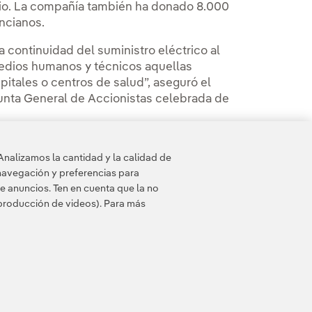
icio. La compañía también ha donado 8.000
ncianos.
a continuidad del suministro eléctrico al
medios humanos y técnicos aquellas
pitales o centros de salud”, aseguró el
 Junta General de Accionistas celebrada de
del coronavirus COVID-19 es “plenamente
Analizamos la cantidad y la calidad de
esde hace décadas, orientado a la
navegación y preferencias para
leados y sociedad en general.
e anuncios. Ten en cuenta que la no
eproducción de videos). Para más