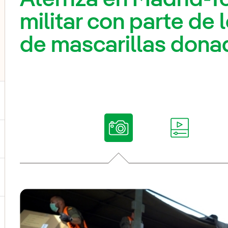
militar con parte de 
de mascarillas donad
ternar el submenú para Nuestras voces
ternar el submenú para Multimedia
ternar el submenú para Redes sociales