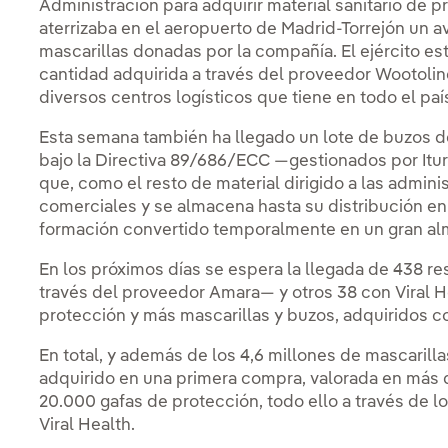
Administración para adquirir material sanitario de
aterrizaba en el aeropuerto de Madrid-Torrejón un av
mascarillas donadas por la compañía. El ejército e
cantidad adquirida a través del proveedor Wootoline
diversos centros logísticos que tiene en todo el paí
Esta semana también ha llegado un lote de buzos d
bajo la Directiva 89/686/ECC —gestionados por Iturri
que, como el resto de material dirigido a las admini
comerciales y se almacena hasta su distribución e
formación convertido temporalmente en un gran a
En los próximos días se espera la llegada de 438 r
través del proveedor Amara— y otros 38 con Viral He
protección y más mascarillas y buzos, adquiridos c
En total, y además de los 4,6 millones de mascarilla
adquirido en una primera compra, valorada en más 
20.000 gafas de protección, todo ello a través de lo
Viral Health.