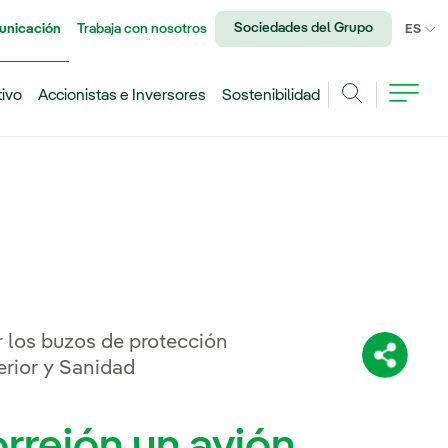
Sociedades del Grupo
unicación
Trabaja con nosotros
IDI
ES
tivo
Accionistas e Inversores
Sostenibilidad
Buscar
 los buzos de protección
Comparti
erior y Sanidad
orrejón un avión