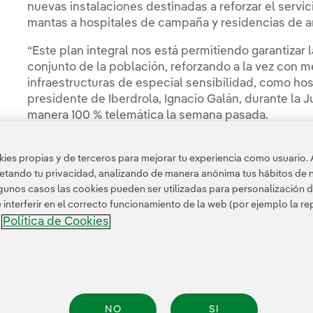
nuevas instalaciones destinadas a reforzar el serv
mantas a hospitales de campaña y residencias de a
“Este plan integral nos está permitiendo garantizar l
conjunto de la población, reforzando a la vez con 
infraestructuras de especial sensibilidad, como hos
presidente de Iberdrola, Ignacio Galán, durante la
manera 100 % telemática la semana pasada.
En resumen, la respuesta de Iberdrola a la crisis 
es propias y de terceros para mejorar tu experiencia como usuario. 
consecuente” con el modelo que lleva aplicando d
petando tu privacidad, analizando de manera anónima tus hábitos de 
creación de valor sostenible para accionistas, emp
unos casos las cookies pueden ser utilizadas para personalización d
nterferir en el correcto funcionamiento de la web (por ejemplo la r
Política de Cookies
a
NO
SI