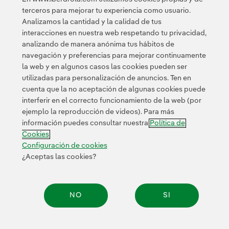
aproximadamente 3,2 millones de clientes en Nueva
terceros para mejorar tu experiencia como usuario.
York y los estados de Nueva Inglaterra.
Analizamos la cantidad y la calidad de tus
interacciones en nuestra web respetando tu privacidad,
analizando de manera anónima tus hábitos de
navegación y preferencias para mejorar continuamente
la web y en algunos casos las cookies pueden ser
utilizadas para personalización de anuncios. Ten en
cuenta que la no aceptación de algunas cookies puede
Contacta
Clientes
Política de Privacidad
Información legal
interferir en el correcto funcionamiento de la web (por
Transparencia en el uso de la IA
Política de cookies
ejemplo la reproducción de videos). Para más
información puedes consultar nuestra
Política de
Configuración de cookies
Accesibilidad
Canal de denuncias
Cookies
Configuración de cookies
¿Aceptas las cookies?
© 2026 Iberdrola, S.A. Reservados todos los derechos.
NO
SI
Compar