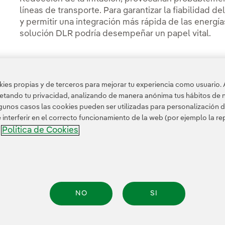
líneas de transporte. Para garantizar la fiabilidad d
y permitir una integración más rápida de las energía
solución DLR podría desempeñar un papel vital.
es propias y de terceros para mejorar tu experiencia como usuario. 
petando tu privacidad, analizando de manera anónima tus hábitos de 
Acceso a información legal
unos casos las cookies pueden ser utilizadas para personalización d
nterferir en el correcto funcionamiento de la web (por ejemplo la r
Política de Cookies
a
NO
SI
nformación legal
Transparencia en el uso de la IA
Política de cookies
Configuración