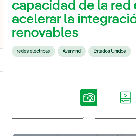
capacidad de la red 
acelerar la integraci
renovables
redes eléctricas
Avangrid
Estados Unidos
ternar el submenú para Nuestras voces
ternar el submenú para Multimedia
ternar el submenú para Redes sociales