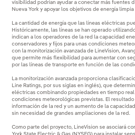
visibilidad podrían ayudar a conectar más fuentes d
Nueva York y apoyar los objetivos de energía limpia
La cantidad de energía que las líneas eléctricas pu
Históricamente, las líneas se han operado utilizando
indican a los operadores de la red la capacidad en
conservadores y fijos para unas condiciones meteo
con la monitorización avanzada de LineVision, Avang
que permite más flexibilidad para aumentar con seg
por las líneas de transporte en función de las cond
La monitorización avanzada proporciona clasificaci
Line Ratings, por sus siglas en inglés), que determi
eléctricas combinando propiedades en tiempo real 
condiciones meteorológicas previstas. El resultad
información de la red y un aumento de la capacidad 
sin necesidad de grandes ampliaciones de la red.
Como parte del proyecto, LineVision se asociará co
York State Electric & Gas (NYSEG) para instalar sen