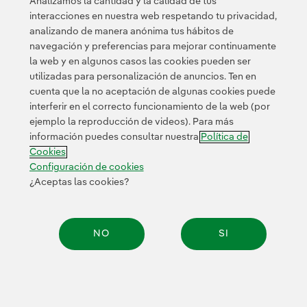
Analizamos la cantidad y la calidad de tus
interacciones en nuestra web respetando tu privacidad,
analizando de manera anónima tus hábitos de
navegación y preferencias para mejorar continuamente
la web y en algunos casos las cookies pueden ser
utilizadas para personalización de anuncios. Ten en
cuenta que la no aceptación de algunas cookies puede
Contacta
Clientes
Política de Privacidad
Información legal
interferir en el correcto funcionamiento de la web (por
Transparencia en el uso de la IA
Política de cookies
ejemplo la reproducción de videos). Para más
información puedes consultar nuestra
Política de
Configuración de cookies
Accesibilidad
Canal de denuncias
Cookies
Configuración de cookies
¿Aceptas las cookies?
© 2026 Iberdrola, S.A. Reservados todos los derechos.
NO
SI
Compar