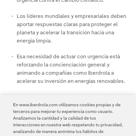
urgencia contra el cambio climático.
Los líderes mundiales y empresariales deben
aportar respuestas claras para proteger el
planeta y acelerar la transición hacia una
energía limpia.
Esa necesidad de actuar con urgencia está
reforzando la concienciación general y
animando a compañías como Iberdrola a
acelerar su inversión en energías renovables.
La energía eólica terrestre y la energía solar son
En www.iberdrola.com utilizamos cookies propias y de
actualmente las más competitivas y están
terceros para mejorar tu experiencia como usuario.
desplazando a los combustibles fósiles.
Analizamos la cantidad y la calidad de tus
interacciones en nuestra web respetando tu privacidad,
analizando de manera anónima tus hábitos de