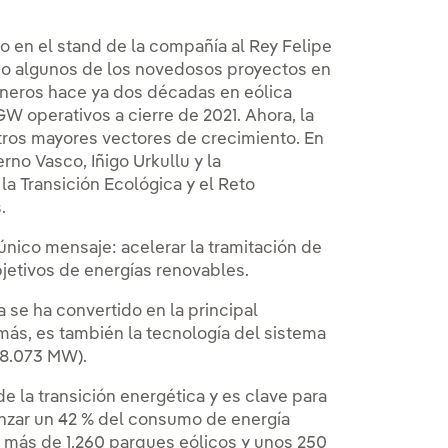
do en el stand de la compañía al Rey Felipe
ado algunos de los novedosos proyectos en
ioneros hace ya dos décadas en eólica
W operativos a cierre de 2021. Ahora, la
ros mayores vectores de crecimiento. En
rno Vasco, Iñigo Urkullu y la
la Transición Ecológica y el Reto
s.
único mensaje: acelerar la tramitación de
jetivos de energías renovables.
 se ha convertido en la principal
ás, es también la tecnología del sistema
28.073 MW).
e la transición energética y es clave para
anzar un 42 % del consumo de energía
 más de 1.260 parques eólicos y unos 250