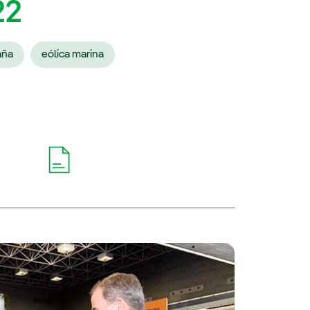
22
aña
eólica marina