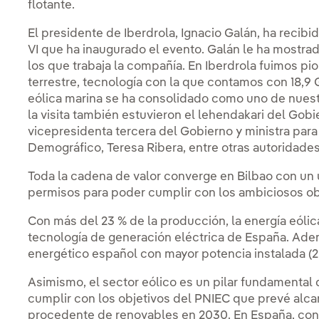
flotante.
El presidente de Iberdrola, Ignacio Galán, ha recibi
VI que ha inaugurado el evento. Galán le ha mostr
los que trabaja la compañía. En Iberdrola fuimos p
terrestre, tecnología con la que contamos con 18,9 G
eólica marina se ha consolidado como uno de nuest
la visita también estuvieron el lehendakari del Gobie
vicepresidenta tercera del Gobierno y ministra para 
Demográfico, Teresa Ribera, entre otras autoridade
Toda la cadena de valor converge en Bilbao con un 
permisos para poder cumplir con los ambiciosos ob
Con más del 23 % de la producción, la energía eólica
tecnología de generación eléctrica de España. Adem
energético español con mayor potencia instalada (
Asimismo, el sector eólico es un pilar fundamental d
cumplir con los objetivos del PNIEC que prevé alc
procedente de renovables en 2030. En España, con