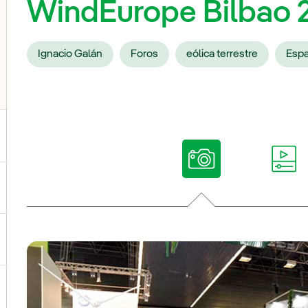
WindEurope Bilbao 
Ignacio Galán
Foros
eólica terrestre
Esp
ternar el submenú para Nuestras voces
ternar el submenú para Multimedia
ternar el submenú para Redes sociales