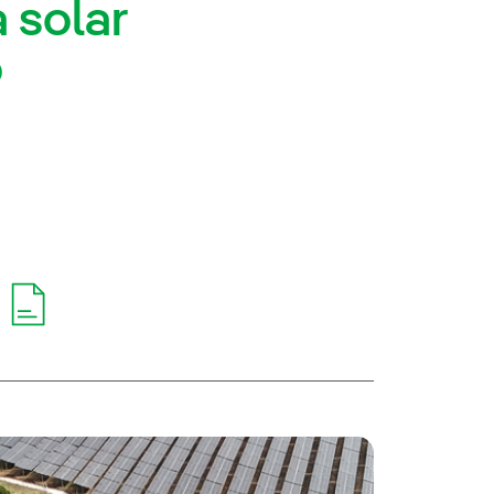
 solar
o