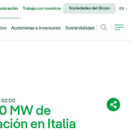
Sociedades del Grupo
unicación
Trabaja con nosotros
IDI
ES
tivo
Accionistas e Inversores
Sostenibilidad
Buscar
+02:00
400 MW de
Comparti
ión en Italia