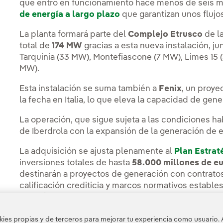
que entró en funcionamiento hace menos de seis 
de energía a largo plazo
que garantizan unos flujo
La planta formará parte del
Complejo Etrusco
de l
total de
174 MW
gracias a esta nueva instalación, ju
Tarquinia (33 MW), Montefiascone (7 MW), Limes 15 (
MW).
Esta instalación se suma también a
Fenix
, un proye
la fecha en Italia, lo que eleva la capacidad de gen
La operación, que sigue sujeta a las condiciones ha
de Iberdrola con la expansión de la generación de e
La adquisición se ajusta plenamente al
Plan Estra
inversiones totales de hasta
58.000 millones de e
destinarán a proyectos de generación con contratos
calificación crediticia y marcos normativos estables
también se refleja en operaciones recientes, como
de 242 MW en Australia o la incorporación de 650 
es propias y de terceros para mejorar tu experiencia como usuario. 
con Norges.