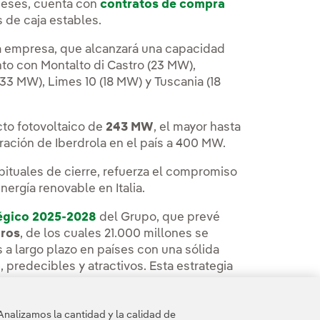
meses, cuenta con
contratos de compra
s de caja estables.
a empresa, que alcanzará una capacidad
nto con Montalto di Castro (23 MW),
33 MW), Limes 10 (18 MW) y Tuscania (18
cto fotovoltaico de
243 MW
, el mayor hasta
eración de Iberdrola en el país a 400 MW.
bituales de cierre, refuerza el compromiso
nergía renovable en Italia.
tégico 2025-2028
del Grupo, que prevé
uros
, de los cuales 21.000 millones se
 a largo plazo en países con una sólida
, predecibles y atractivos. Esta estrategia
la adquisición del parque eólico Ararat
MW de energía solar a la empresa conjunta
Analizamos la cantidad y la calidad de