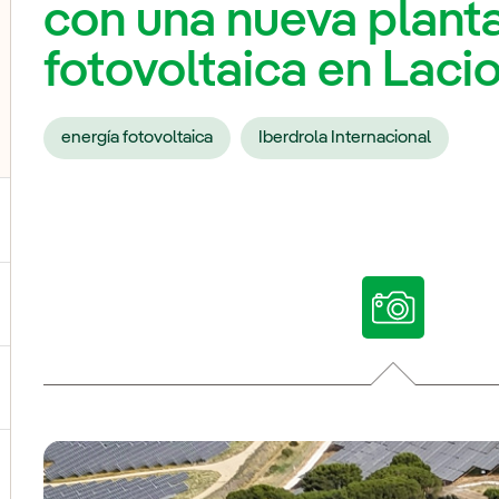
con una nueva planta
fotovoltaica en Laci
energía fotovoltaica
Iberdrola Internacional
ternar el submenú para Nuestras voces
ternar el submenú para Multimedia
ternar el submenú para Redes sociales