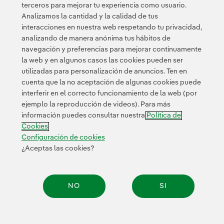
terceros para mejorar tu experiencia como usuario.
Europa para 2030.
Analizamos la cantidad y la calidad de tus
interacciones en nuestra web respetando tu privacidad,
analizando de manera anónima tus hábitos de
navegación y preferencias para mejorar continuamente
la web y en algunos casos las cookies pueden ser
utilizadas para personalización de anuncios. Ten en
cuenta que la no aceptación de algunas cookies puede
Contacta
Clientes
Política de Privacidad
Información legal
interferir en el correcto funcionamiento de la web (por
Transparencia en el uso de la IA
Política de cookies
ejemplo la reproducción de videos). Para más
información puedes consultar nuestra
Política de
Configuración de cookies
Accesibilidad
Canal de denuncias
Cookies
Configuración de cookies
¿Aceptas las cookies?
© 2026 Iberdrola, S.A. Reservados todos los derechos.
NO
SI
Compar