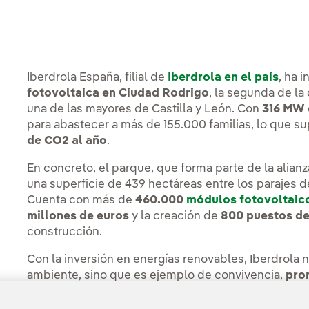
Iberdrola España, filial de
Iberdrola en el país
, ha 
fotovoltaica en Ciudad Rodrigo
, la segunda de l
una de las mayores de Castilla y León. Con
316 MW 
para abastecer a más de 155.000 familias, lo que 
de CO2 al año
.
En concreto, el parque, que forma parte de la alian
una superficie de 439 hectáreas entre los parajes de
Cuenta con más de
460.000
módulos fotovoltaic
millones de euros
y la creación de
800 puestos de
construcción.
Con la inversión en energías renovables, Iberdrola 
ambiente, sino que es ejemplo de convivencia,
pro
la
biodiversidad biológica
de los ecosistemas cuid
acciones de apoyo al patrimonio cultural y al desarro