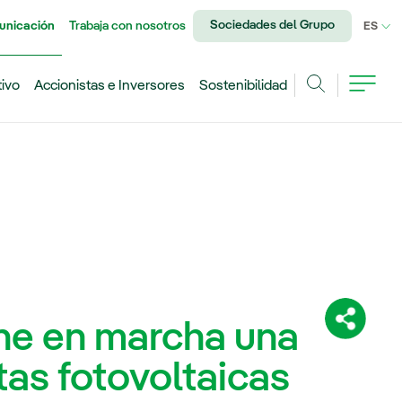
Sociedades del Grupo
unicación
Trabaja con nosotros
IDI
ES
tivo
Accionistas e Inversores
Sostenibilidad
Buscar
ne en marcha una
Comparti
as fotovoltaicas