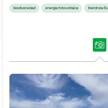
biodiversidad
energía fotovoltaica
Iberdrola E
ternar el submenú para Nuestras voces
ternar el submenú para Multimedia
ternar el submenú para Redes sociales