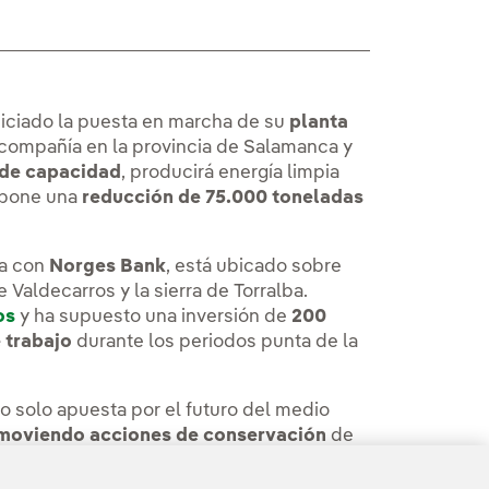
iniciado la puesta en marcha de su
planta
a compañía en la provincia de Salamanca y
de capacidad
, producirá energía limpia
supone una
reducción de 75.000 toneladas
za con
Norges Bank
, está ubicado sobre
 Valdecarros y la sierra de Torralba.
os
y ha supuesto una inversión de
200
 trabajo
durante los periodos punta de la
no solo apuesta por el futuro del medio
moviendo acciones de conservación
de
ando la flora y fauna y llevando a cabo
llo de la España rural.