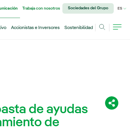
Sociedades del Grupo
unicación
Trabaja con nosotros
IDI
ES
tivo
Accionistas e Inversores
Sostenibilidad
Buscar
basta de ayudas
Comparti
amiento de