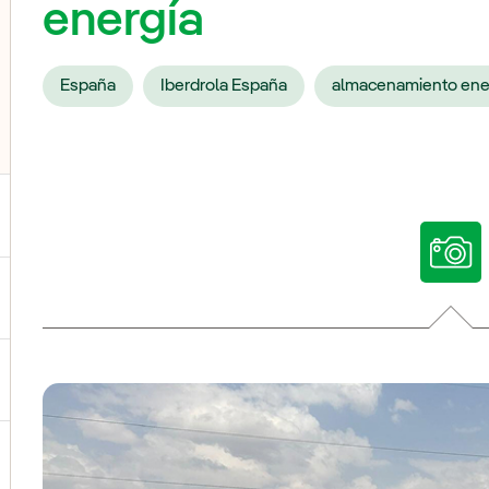
energía
España
Iberdrola España
almacenamiento ene
ternar el submenú para Nuestras voces
ternar el submenú para Multimedia
ternar el submenú para Redes sociales