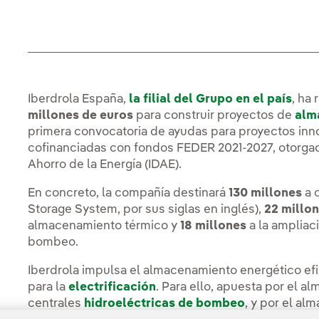
Iberdrola España,
la filial del Grupo en el país
, ha
millones de euros
para construir proyectos de
alm
primera convocatoria de ayudas para proyectos in
cofinanciadas con fondos FEDER 2021-2027, otorgados
Ahorro de la Energía (IDAE).
En concreto, la compañía destinará
130 millones
a c
Storage System, por sus siglas en inglés),
22 millo
almacenamiento térmico y
18 millones
a la ampliac
bombeo.
Iberdrola impulsa el almacenamiento energético ef
para la
electrificación
. Para ello, apuesta por el a
centrales
hidroeléctricas de bombeo
, y por el a