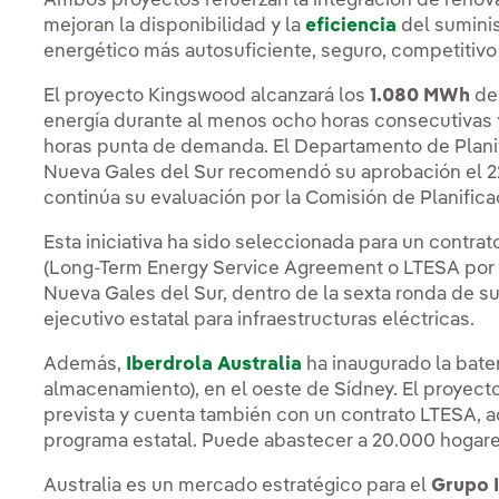
Ambos proyectos refuerzan la integración de renovab
mejoran la disponibilidad y la
eficiencia
del suminis
energético más autosuficiente, seguro, competitivo 
El proyecto Kingswood alcanzará los
1.080 MWh
de 
energía durante al menos ocho horas consecutivas
horas punta de demanda. El Departamento de Planifi
Nueva Gales del Sur recomendó su aprobación el 2
continúa su evaluación por la Comisión de Planific
Esta iniciativa ha sido seleccionada para un contrat
(Long-Term Energy Service Agreement o LTESA por s
Nueva Gales del Sur, dentro de la sexta ronda de su
ejecutivo estatal para infraestructuras eléctricas.
Además,
Iberdrola Australia
ha inaugurado la bate
almacenamiento), en el oeste de Sídney. El proyect
prevista y cuenta también con un contrato LTESA, a
programa estatal. Puede abastecer a 20.000 hogare
Australia es un mercado estratégico para el
Grupo I