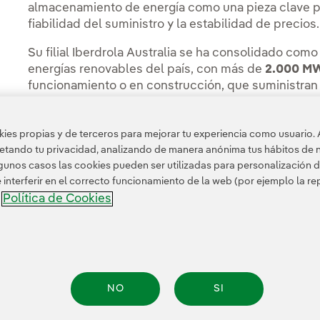
almacenamiento de energía como una pieza clave para
fiabilidad del suministro y la estabilidad de precios.
Su filial Iberdrola Australia se ha consolidado com
energías renovables del país, con más de
2.000 MW
funcionamiento o en construcción, que suministran
clientes comerciales e industriales. Dentro de su
p
prevé inversiones totales de más de
1.000 millones
es propias y de terceros para mejorar tu experiencia como usuario. 
calificación crediticia AAA, centradas en negocios
petando tu privacidad, analizando de manera anónima tus hábitos de 
y previsibilidad.
unos casos las cookies pueden ser utilizadas para personalización d
nterferir en el correcto funcionamiento de la web (por ejemplo la r
Política de Cookies
a
NO
SI
nformación legal
Transparencia en el uso de la IA
Política de cookies
Configuración