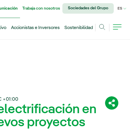
Sociedades del Grupo
unicación
Trabaja con nosotros
IDI
ES
tivo
Accionistas e Inversores
Sostenibilidad
Buscar
 +01:00
electrificación en
Comparti
uevos proyectos