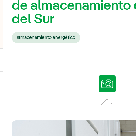
de almacenamiento 
del Sur
almacenamiento energético
ternar el submenú para Nuestras voces
ternar el submenú para Multimedia
ternar el submenú para Redes sociales