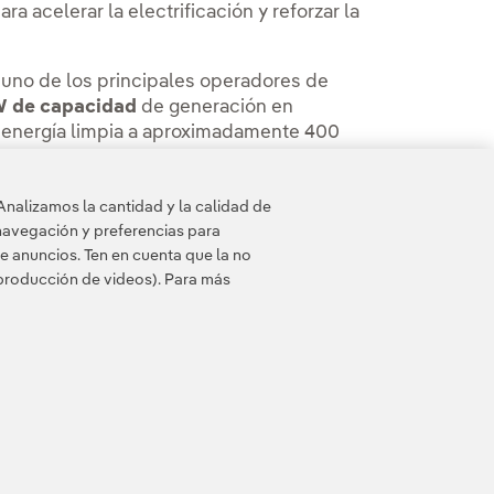
 acelerar la electrificación y reforzar la
o uno de los principales operadores de
 de capacidad
de generación en
 energía limpia a aproximadamente 400
lan estratégico 2025-2028
, Iberdrola
 de euros en Australia
, un país con
Analizamos la cantidad y la calidad de
 y mercados clave que ofrecen estabilidad
navegación y preferencias para
e anuncios. Ten en cuenta que la no
eproducción de videos). Para más
 de cookies
Accesibilidad
Canal de denuncias