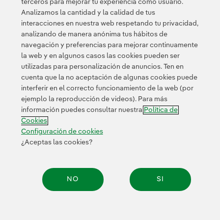
terceros para mejorar tu experiencia como usuario.
Analizamos la cantidad y la calidad de tus
Puedes leer la noticia completa en la
Sala de
interacciones en nuestra web respetando tu privacidad,
comunicación de ScottishPower.
analizando de manera anónima tus hábitos de
navegación y preferencias para mejorar continuamente
la web y en algunos casos las cookies pueden ser
utilizadas para personalización de anuncios. Ten en
cuenta que la no aceptación de algunas cookies puede
interferir en el correcto funcionamiento de la web (por
ejemplo la reproducción de videos). Para más
Contacta
Clientes
Política de Privacidad
Información legal
información puedes consultar nuestra
Política de
Política de cookies
Configuración de cookies
Accesibilidad
Cookies
Canal de denuncias
Configuración de cookies
¿Aceptas las cookies?
© 2026 Iberdrola, S.A. Reservados todos los derechos.
NO
SI
Compar