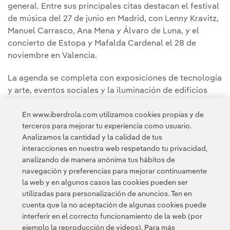
general. Entre sus principales citas destacan el festival
de música del 27 de junio en Madrid, con Lenny Kravitz,
Manuel Carrasco, Ana Mena y Álvaro de Luna, y el
concierto de Estopa y Mafalda Cardenal el 28 de
noviembre en Valencia.
La agenda se completa con exposiciones de tecnología
y arte, eventos sociales y la iluminación de edificios
emblemáticos y monumentos, iniciativas con las que
En www.iberdrola.com utilizamos cookies propias y de
Iberdrola comparte su trayectoria ligada a su
terceros para mejorar tu experiencia como usuario.
contribución al desarrollo a través de la electrificación
Analizamos la cantidad y la calidad de tus
y su compromiso con las comunidades en las que
interacciones en nuestra web respetando tu privacidad,
desarrolla su actividad.
analizando de manera anónima tus hábitos de
navegación y preferencias para mejorar continuamente
la web y en algunos casos las cookies pueden ser
utilizadas para personalización de anuncios. Ten en
cuenta que la no aceptación de algunas cookies puede
interferir en el correcto funcionamiento de la web (por
ejemplo la reproducción de videos). Para más