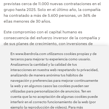
previstas cerca de 11.000 nuevas contrataciones en el
grupo hasta 2025. Solo en el último año, la compañía
ha contratado a más de 5.600 personas, un 36% de
ellas menores de 30 años.
Este compromiso con el capital humano es
consecuencia del esfuerzo inversor de la compañía y
de sus planes de crecimiento, con inversiones de
47.000 millones de euros hasta 2025, con las que
En www.iberdrola.com utilizamos cookies propias y de
duplicará la capacidad renovable y avanzará en redes
terceros para mejorar tu experiencia como usuario.
inteligentes y la electrificación de la economía.
Analizamos la cantidad y la calidad de tus
interacciones en nuestra web respetando tu privacidad,
analizando de manera anónima tus hábitos de
navegación y preferencias para mejorar continuamente
la web y en algunos casos las cookies pueden ser
utilizadas para personalización de anuncios. Ten en
cuenta que la no aceptación de algunas cookies puede
Contacta
Clientes
Política de Privacidad
Información legal
interferir en el correcto funcionamiento de la web (por
Política de cookies
Configuración de cookies
Accesibilidad
ejemplo la reproducción de videos). Para más