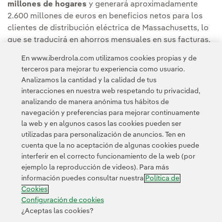
millones de hogares
y generará aproximadamente
2.600 millones de euros en beneficios netos para los
clientes de distribución eléctrica de Massachusetts, lo
que se traducirá en ahorros mensuales en sus facturas.
En www.iberdrola.com utilizamos cookies propias y de
Puedes leer la noticia completa en la
Sala de
terceros para mejorar tu experiencia como usuario.
Comunicación de Avangrid.
Analizamos la cantidad y la calidad de tus
interacciones en nuestra web respetando tu privacidad,
analizando de manera anónima tus hábitos de
navegación y preferencias para mejorar continuamente
la web y en algunos casos las cookies pueden ser
utilizadas para personalización de anuncios. Ten en
cuenta que la no aceptación de algunas cookies puede
Contacta
Clientes
Política de Privacidad
Información legal
interferir en el correcto funcionamiento de la web (por
Transparencia en el uso de la IA
Política de cookies
ejemplo la reproducción de videos). Para más
información puedes consultar nuestra
Política de
Configuración de cookies
Accesibilidad
Canal de denuncias
Cookies
Configuración de cookies
¿Aceptas las cookies?
© 2026 Iberdrola, S.A. Reservados todos los derechos.