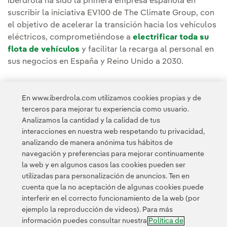
Iberdrola ha sido la primera empresa española en
suscribir la iniciativa EV100 de The Climate Group, con
el objetivo de acelerar la transición hacia los vehículos
eléctricos, comprometiéndose a
electrificar toda su
flota de vehículos
y facilitar la recarga al personal en
sus negocios en España y Reino Unido a 2030.
En www.iberdrola.com utilizamos cookies propias y de
terceros para mejorar tu experiencia como usuario.
Analizamos la cantidad y la calidad de tus
Acceso a información legal
interacciones en nuestra web respetando tu privacidad,
analizando de manera anónima tus hábitos de
navegación y preferencias para mejorar continuamente
la web y en algunos casos las cookies pueden ser
utilizadas para personalización de anuncios. Ten en
cuenta que la no aceptación de algunas cookies puede
Contacta
Clientes
Política de Privacidad
Información legal
interferir en el correcto funcionamiento de la web (por
Transparencia en el uso de la IA
Política de cookies
ejemplo la reproducción de videos). Para más
información puedes consultar nuestra
Política de
Configuración de cookies
Accesibilidad
Canal de denuncias