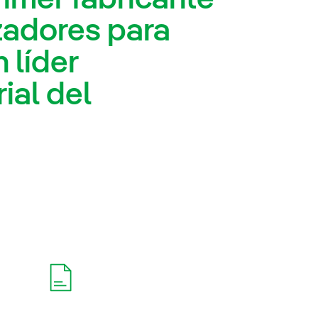
zadores para
 líder
ial del