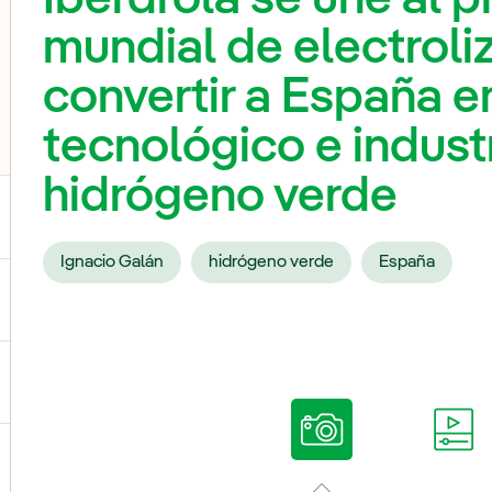
mundial de electroli
convertir a España en
tecnológico e industr
hidrógeno verde
Ignacio Galán
hidrógeno verde
España
ternar el submenú para Nuestras voces
ternar el submenú para Multimedia
ternar el submenú para Redes sociales