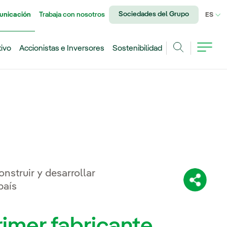
Sociedades del Grupo
unicación
Trabaja con nosotros
IDI
ES
tivo
Accionistas e Inversores
Sostenibilidad
Buscar
nstruir y desarrollar
Comparti
país
rimer fabricante