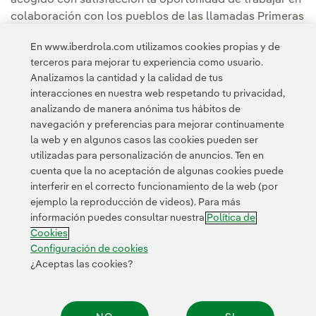
colaboración con los pueblos de las llamadas Primeras
Naciones para garantizar que todos los grupos de
En www.iberdrola.com utilizamos cookies propias y de
interés compartan los beneficios de la transición hacia
terceros para mejorar tu experiencia como usuario.
las energías limpias en Australia.
Analizamos la cantidad y la calidad de tus
interacciones en nuestra web respetando tu privacidad,
Puedes leer la noticia completa de
Iberdrola Australia
.
analizando de manera anónima tus hábitos de
navegación y preferencias para mejorar continuamente
la web y en algunos casos las cookies pueden ser
utilizadas para personalización de anuncios. Ten en
cuenta que la no aceptación de algunas cookies puede
interferir en el correcto funcionamiento de la web (por
ejemplo la reproducción de videos). Para más
Contacta
Clientes
Política de Privacidad
Información legal
información puedes consultar nuestra
Política de
Transparencia en el uso de la IA
Política de cookies
Cookies
Configuración de cookies
Accesibilidad
Canal de denuncias
Configuración de cookies
¿Aceptas las cookies?
© 2026 Iberdrola, S.A. Reservados todos los derechos.