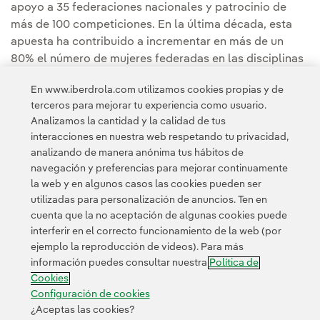
apoyo a 35 federaciones nacionales y patrocinio de
más de 100 competiciones. En la última década, esta
apuesta ha contribuido a incrementar en más de un
80% el número de mujeres federadas en las disciplinas
respaldadas por la compañía, hasta situarse cerca de
En www.iberdrola.com utilizamos cookies propias y de
las 820.000.
terceros para mejorar tu experiencia como usuario.
Analizamos la cantidad y la calidad de tus
Puedes leer la noticia completa en la
Sala de
interacciones en nuestra web respetando tu privacidad,
comunicación de Iberdrola España.
analizando de manera anónima tus hábitos de
navegación y preferencias para mejorar continuamente
la web y en algunos casos las cookies pueden ser
utilizadas para personalización de anuncios. Ten en
cuenta que la no aceptación de algunas cookies puede
interferir en el correcto funcionamiento de la web (por
ejemplo la reproducción de videos). Para más
Contacta
Clientes
Política de Privacidad
Información legal
información puedes consultar nuestra
Política de
Transparencia en el uso de la IA
Política de cookies
Cookies
Configuración de cookies
Accesibilidad
Canal de denuncias
Configuración de cookies
¿Aceptas las cookies?