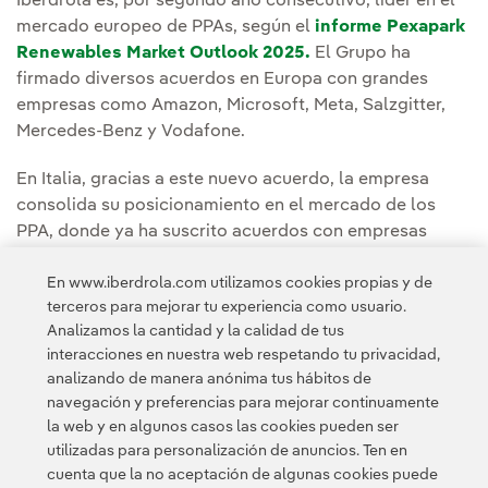
Iberdrola es, por segundo año consecutivo, líder en el
mercado europeo de PPAs, según el
informe Pexapark
Renewables Market Outlook 2025.
El Grupo ha
firmado diversos acuerdos en Europa con grandes
empresas como Amazon, Microsoft, Meta, Salzgitter,
Mercedes-Benz y Vodafone.
En Italia, gracias a este nuevo acuerdo, la empresa
consolida su posicionamiento en el mercado de los
PPA, donde ya ha suscrito acuerdos con empresas
industriales como BTicino,
Bayer
,
Acciaierie Venete
y
En www.iberdrola.com utilizamos cookies propias y de
otros grupos del segmento de la gran distribución, para
terceros para mejorar tu experiencia como usuario.
los cuales se han activado contratos de suministro de
Analizamos la cantidad y la calidad de tus
energía verde procedente de plantas fotovoltaicas
interacciones en nuestra web respetando tu privacidad,
operativas en el territorio nacional.
analizando de manera anónima tus hábitos de
navegación y preferencias para mejorar continuamente
la web y en algunos casos las cookies pueden ser
utilizadas para personalización de anuncios. Ten en
cuenta que la no aceptación de algunas cookies puede