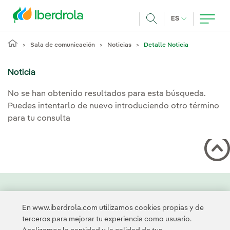
Pasar al contenido principal
IDIOMA ACTUA
ES
Buscar
Sala de comunicación
Noticias
Detalle Noticia
Noticia
No se han obtenido resultados para esta búsqueda.
Puedes intentarlo de nuevo introduciendo otro término
para tu consulta
Contacta
Clientes
Política de Privacidad
Información legal
En www.iberdrola.com utilizamos cookies propias y de
Política de cookies
Configuración de cookies
Accesibilidad
terceros para mejorar tu experiencia como usuario.
Canal de denuncias