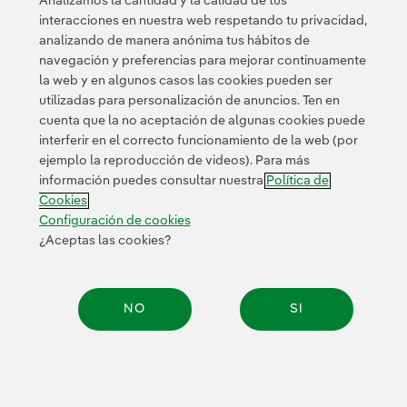
Analizamos la cantidad y la calidad de tus
interacciones en nuestra web respetando tu privacidad,
analizando de manera anónima tus hábitos de
© 2026 Iberdrola, S.A. Reservados todos los derechos.
navegación y preferencias para mejorar continuamente
la web y en algunos casos las cookies pueden ser
utilizadas para personalización de anuncios. Ten en
cuenta que la no aceptación de algunas cookies puede
interferir en el correcto funcionamiento de la web (por
ejemplo la reproducción de videos). Para más
información puedes consultar nuestra
Política de
Cookies
Configuración de cookies
¿Aceptas las cookies?
NO
SI
Compar