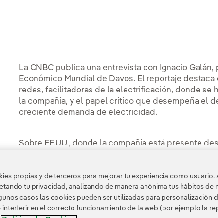
La CNBC publica una entrevista con Ignacio Galán, p
Económico Mundial de Davos. El reportaje destaca e
redes, facilitadoras de la electrificación, donde se
la compañía, y el papel crítico que desempeña el des
creciente demanda de electricidad.
Sobre EE.UU., donde la compañía está presente des
% del negocio de Iberdrola en el país son las rede
perspectivas de crecimiento y necesidad de inversi
es propias y de terceros para mejorar tu experiencia como usuario. 
incrementado su presencia e inversión con anteriore
petando tu privacidad, analizando de manera anónima tus hábitos de 
administración Trump, y ha expresado su optimismo 
unos casos las cookies pueden ser utilizadas para personalización d
nterferir en el correcto funcionamiento de la web (por ejemplo la r