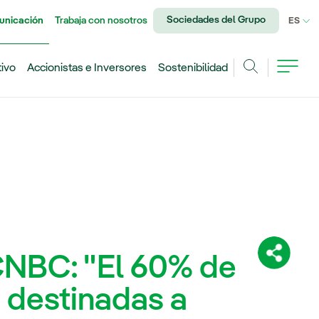
Sociedades del Grupo
unicación
Trabaja con nosotros
IDI
ES
tivo
Accionistas e Inversores
Sostenibilidad
Buscar
 CNBC: "El 60% de
Comparti
n destinadas a