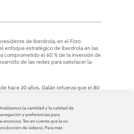
residente de Iberdrola, en el Foro
l enfoque estratégico de Iberdrola en las
 ha comprometido el 60 % de la inversión de
arrollo de las redes para satisfacer la
de hace 20 años, Galán refuerza que el 80
s eléctricas y que sigue habiendo enormes
ón. Según ha podido explicar, Iberdrola ha
Analizamos la cantidad y la calidad de
s gobiernos, incluso bajo la anterior
navegación y preferencias para
sobre el futuro.
e anuncios. Ten en cuenta que la no
eproducción de videos). Para más