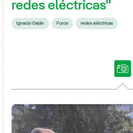
redes eléctricas"
Ignacio Galán
Foros
redes eléctricas
ternar el submenú para Nuestras voces
ternar el submenú para Multimedia
ternar el submenú para Redes sociales