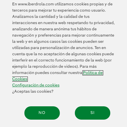
En www.iberdrola.com utilizamos cookies propias y de
se sitúa como la primera utility de Europa y entre las
terceros para mejorar tu experiencia como usuario.
dos más grandes del mundo.
Analizamos la cantidad y la calidad de tus
interacciones en nuestra web respetando tu privacidad,
analizando de manera anónima tus hábitos de
navegación y preferencias para mejorar continuamente
la web y en algunos casos las cookies pueden ser
utilizadas para personalización de anuncios. Ten en
cuenta que la no aceptación de algunas cookies puede
Contacta
Clientes
Política de Privacidad
Información legal
interferir en el correcto funcionamiento de la web (por
Transparencia en el uso de la IA
Política de cookies
ejemplo la reproducción de videos). Para más
información puedes consultar nuestra
Política de
Configuración de cookies
Accesibilidad
Canal de denuncias
Cookies
Configuración de cookies
¿Aceptas las cookies?
© 2026 Iberdrola, S.A. Reservados todos los derechos.
NO
SI