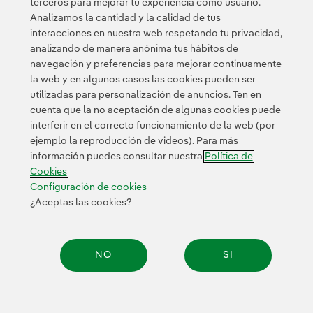
terceros para mejorar tu experiencia como usuario.
Analizamos la cantidad y la calidad de tus
interacciones en nuestra web respetando tu privacidad,
analizando de manera anónima tus hábitos de
navegación y preferencias para mejorar continuamente
la web y en algunos casos las cookies pueden ser
utilizadas para personalización de anuncios. Ten en
cuenta que la no aceptación de algunas cookies puede
Contacta
Clientes
Política de Privacidad
Información legal
interferir en el correcto funcionamiento de la web (por
Transparencia en el uso de la IA
Política de cookies
ejemplo la reproducción de videos). Para más
información puedes consultar nuestra
Política de
Configuración de cookies
Accesibilidad
Canal de denuncias
Cookies
Configuración de cookies
¿Aceptas las cookies?
© 2026 Iberdrola, S.A. Reservados todos los derechos.
NO
SI
Compar