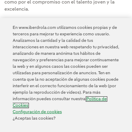
como por el compromiso con el talento joven y la
excelencia.
https://www.iberdrola.com/talento/becas-
En www.iberdrola.com utilizamos cookies propias y de
internacionales-master-iberdrola
terceros para mejorar tu experiencia como usuario.
Analizamos la cantidad y la calidad de tus
interacciones en nuestra web respetando tu privacidad,
analizando de manera anónima tus hábitos de
navegación y preferencias para mejorar continuamente
la web y en algunos casos las cookies pueden ser
utilizadas para personalización de anuncios. Ten en
cuenta que la no aceptación de algunas cookies puede
Contacta
Clientes
Política de Privacidad
Información legal
interferir en el correcto funcionamiento de la web (por
Transparencia en el uso de la IA
Política de cookies
ejemplo la reproducción de videos). Para más
información puedes consultar nuestra
Política de
Configuración de cookies
Accesibilidad
Canal de denuncias
Cookies
Configuración de cookies
¿Aceptas las cookies?
© 2026 Iberdrola, S.A. Reservados todos los derechos.