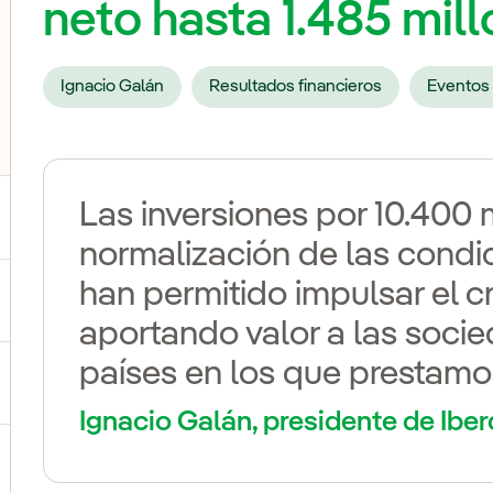
neto hasta 1.485 mil
Ignacio Galán
Resultados financieros
Eventos 
Las inversiones por 10.400 
normalización de las condi
han permitido impulsar el c
ternar el submenú para Nuestras voces
aportando valor a las soci
países en los que prestamos
ternar el submenú para Multimedia
Ignacio Galán, presidente de Iber
ternar el submenú para Redes sociales