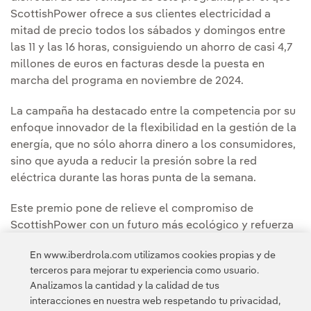
ScottishPower ofrece a sus clientes electricidad a
mitad de precio todos los sábados y domingos entre
las 11 y las 16 horas, consiguiendo un ahorro de casi 4,7
millones de euros en facturas desde la puesta en
marcha del programa en noviembre de 2024.
La campaña ha destacado entre la competencia por su
enfoque innovador de la flexibilidad en la gestión de la
energía, que no sólo ahorra dinero a los consumidores,
sino que ayuda a reducir la presión sobre la red
eléctrica durante las horas punta de la semana.
Este premio pone de relieve el compromiso de
ScottishPower con un futuro más ecológico y refuerza
su posición como l
íder en la transformación de la
En www.iberdrola.com utilizamos cookies propias y de
energía limpia en el Reino Unido.
terceros para mejorar tu experiencia como usuario.
Analizamos la cantidad y la calidad de tus
Puedes leer la noticia completa en la
Sala de
interacciones en nuestra web respetando tu privacidad,
comunicación de ScottishPower.