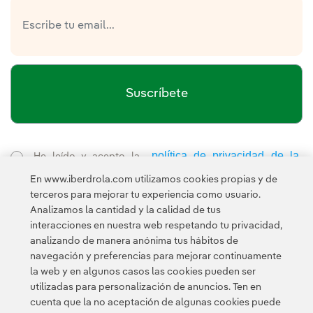
Suscríbete
política de privacidad de la
He leído y acepto la
Newsletter
Enlace externo, se abre en ventana nueva.
En www.iberdrola.com utilizamos cookies propias y de
Esta página está protegida por reCAPTCHA y se aplican la
terceros para mejorar tu experiencia como usuario.
Política de privacidad
Términos de servicio
y los
de Googl
Analizamos la cantidad y la calidad de tus
interacciones en nuestra web respetando tu privacidad,
analizando de manera anónima tus hábitos de
navegación y preferencias para mejorar continuamente
la web y en algunos casos las cookies pueden ser
utilizadas para personalización de anuncios. Ten en
cuenta que la no aceptación de algunas cookies puede
Contacta
Clientes
Política de Privacidad
Información legal