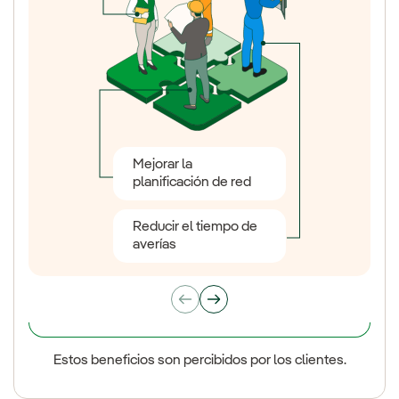
Control de consumo
Productos Smart
Mejorar la
planificación de red
Eficiencia energética
Nuevas tarifas
Reducir el tiempo de
averías
Estos beneficios son percibidos por los clientes.