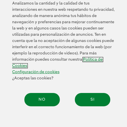
Analizamos la cantidad y la calidad de tus
interacciones en nuestra web respetando tu privacidad,
analizando de manera anónima tus hábitos de
navegación y preferencias para mejorar continuamente
la web y en algunos casos las cookies pueden ser
utilizadas para personalización de anuncios. Ten en
cuenta que la no aceptación de algunas cookies puede
Contacta
Clientes
Política de Privacidad
Información legal
interferir en el correcto funcionamiento de la web (por
Transparencia en el uso de la IA
Política de cookies
ejemplo la reproducción de videos). Para más
información puedes consultar nuestra
Política de
Configuración de cookies
Accesibilidad
Canal de denuncias
Cookies
Configuración de cookies
¿Aceptas las cookies?
© 2026 Iberdrola, S.A. Reservados todos los derechos.
NO
SI
Compar