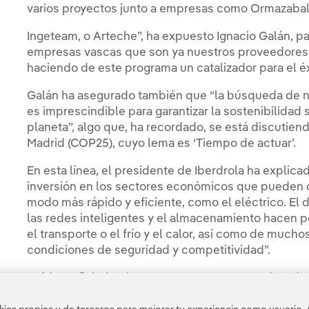
varios proyectos junto a empresas como Ormazabal
Ingeteam, o Arteche”, ha expuesto Ignacio Galán, pa
empresas vascas que son ya nuestros proveedores a
haciendo de este programa un catalizador para el éxit
Galán ha asegurado también que “la búsqueda de
es imprescindible para garantizar la sostenibilidad
planeta”, algo que, ha recordado, se está discutien
Madrid (COP25), cuyo lema es ‘Tiempo de actuar’.
En esta línea, el presidente de Iberdrola ha explic
inversión en los sectores económicos que pueden c
modo más rápido y eficiente, como el eléctrico. El 
las redes inteligentes y el almacenamiento hacen p
el transporte o el frío y el calor, así como de muc
condiciones de seguridad y competitividad”.
Así, ha señalado, “las empresas vascas, muchas de
hoy una clara posición de liderazgo a nivel europeo