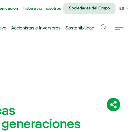
Sociedades del Grupo
unicación
Trabaja con nosotros
IDI
ES
tivo
Accionistas e Inversores
Sostenibilidad
Buscar
cas
Comparti
 generaciones