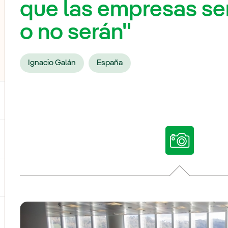
que las empresas se
o no serán"
Ignacio Galán
España
ternar el submenú para Nuestras voces
ternar el submenú para Multimedia
ternar el submenú para Redes sociales