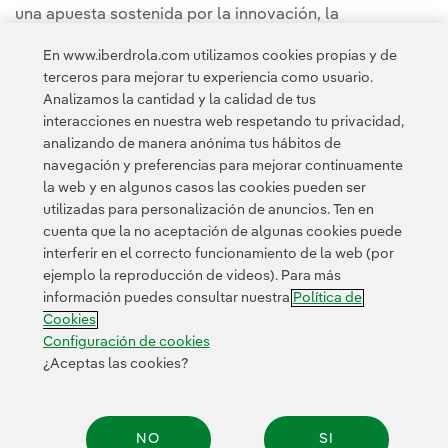
una apuesta sostenida por la innovación, la
modernización de las
redes
, el despliegue de nuevas
En www.iberdrola.com utilizamos cookies propias y de
infraestructuras de generación y transporte y una
terceros para mejorar tu experiencia como usuario.
estrecha colaboración público-privada.
Analizamos la cantidad y la calidad de tus
interacciones en nuestra web respetando tu privacidad,
analizando de manera anónima tus hábitos de
navegación y preferencias para mejorar continuamente
la web y en algunos casos las cookies pueden ser
utilizadas para personalización de anuncios. Ten en
cuenta que la no aceptación de algunas cookies puede
Contacta
Clientes
Política de Privacidad
Información legal
interferir en el correcto funcionamiento de la web (por
Transparencia en el uso de la IA
Política de cookies
ejemplo la reproducción de videos). Para más
información puedes consultar nuestra
Política de
Configuración de cookies
Accesibilidad
Canal de denuncias
Cookies
Configuración de cookies
¿Aceptas las cookies?
© 2026 Iberdrola, S.A. Reservados todos los derechos.
NO
SI