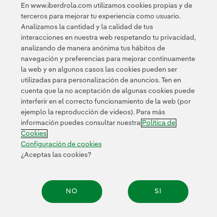
En www.iberdrola.com utilizamos cookies propias y de
terceros para mejorar tu experiencia como usuario.
Analizamos la cantidad y la calidad de tus
interacciones en nuestra web respetando tu privacidad,
analizando de manera anónima tus hábitos de
navegación y preferencias para mejorar continuamente
la web y en algunos casos las cookies pueden ser
utilizadas para personalización de anuncios. Ten en
cuenta que la no aceptación de algunas cookies puede
Contacta
Clientes
Política de Privacidad
Información legal
interferir en el correcto funcionamiento de la web (por
Transparencia en el uso de la IA
Política de cookies
ejemplo la reproducción de videos). Para más
información puedes consultar nuestra
Política de
Configuración de cookies
Accesibilidad
Canal de denuncias
Cookies
Configuración de cookies
¿Aceptas las cookies?
© 2026 Iberdrola, S.A. Reservados todos los derechos.
NO
SI