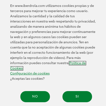
agilizar al máximo el proceso de selección de
proyectos para que puedan empezar a trabajar a partir
En www.iberdrola.com utilizamos cookies propias y de
terceros para mejorar tu experiencia como usuario.
de la segunda quincena de mayo. Para consultar toda
Analizamos la cantidad y la calidad de tus
la información sobre Energía Positiva+, haz clic
aquí.
interacciones en nuestra web respetando tu privacidad,
Enlace externo, se abre en ventana nueva.
analizando de manera anónima tus hábitos de
navegación y preferencias para mejorar continuamente
la web y en algunos casos las cookies pueden ser
utilizadas para personalización de anuncios. Ten en
cuenta que la no aceptación de algunas cookies puede
interferir en el correcto funcionamiento de la web (por
ejemplo la reproducción de videos). Para más
Contacta
Clientes
Política de Privacidad
Información legal
información puedes consultar nuestra
Política de
Política de cookies
Configuración de cookies
Accesibilidad
Cookies
Canal de denuncias
Configuración de cookies
¿Aceptas las cookies?
© 2026 Iberdrola, S.A. Reservados todos los derechos.
NO
SI