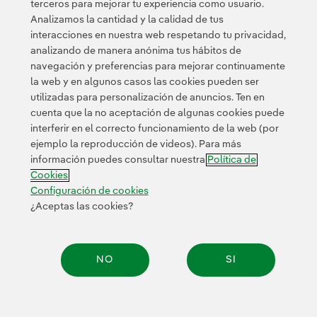
terceros para mejorar tu experiencia como usuario.
alrededor de 1.500 millones de euros, así como líneas
Analizamos la cantidad y la calidad de tus
de crédito sujetas a criterios de sostenibilidad por casi
interacciones en nuestra web respetando tu privacidad,
9.000 millones de euros.
analizando de manera anónima tus hábitos de
navegación y preferencias para mejorar continuamente
la web y en algunos casos las cookies pueden ser
utilizadas para personalización de anuncios. Ten en
cuenta que la no aceptación de algunas cookies puede
interferir en el correcto funcionamiento de la web (por
ejemplo la reproducción de videos). Para más
Contacta
Clientes
Política de Privacidad
Información legal
información puedes consultar nuestra
Política de
Transparencia en el uso de la IA
Política de cookies
Cookies
Configuración de cookies
Accesibilidad
Canal de denuncias
Configuración de cookies
¿Aceptas las cookies?
© 2026 Iberdrola, S.A. Reservados todos los derechos.
NO
SI
Compar