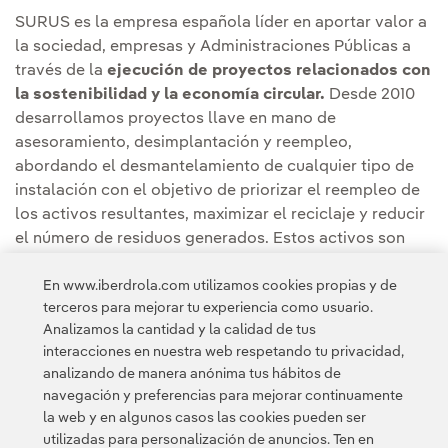
SURUS es la empresa española líder en aportar valor a
la sociedad, empresas y Administraciones Públicas a
través de la
ejecución de proyectos relacionados con
la sostenibilidad y la economía circular.
Desde 2010
desarrollamos proyectos llave en mano de
asesoramiento, desimplantación y reempleo,
abordando el desmantelamiento de cualquier tipo de
instalación con el objetivo de priorizar el reempleo de
los activos resultantes, maximizar el reciclaje y reducir
el número de residuos generados. Estos activos son
comercializados vía subasta en nuestro portal web
En www.iberdrola.com utilizamos cookies propias y de
Escrapalia, donde contamos con una gran base de
terceros para mejorar tu experiencia como usuario.
cientos de miles de clientes potencialmente
Analizamos la cantidad y la calidad de tus
interesados en adquirirlos. www.surusin.com.
interacciones en nuestra web respetando tu privacidad,
analizando de manera anónima tus hábitos de
navegación y preferencias para mejorar continuamente
la web y en algunos casos las cookies pueden ser
utilizadas para personalización de anuncios. Ten en