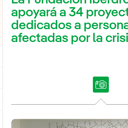
apoyará a 34 proyec
dedicados a persona
afectadas por la cris
ternar el submenú para Nuestras voces
ternar el submenú para Multimedia
ternar el submenú para Redes sociales