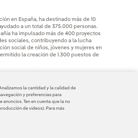
ación en España, ha destinado más de 10
y ayudado a un total de 375.000 personas.
mpañía ha impulsado más de 400 proyectos
es sociales, contribuyendo a la lucha
erción social de niños, jóvenes y mujeres en
permitido la creación de 1.300 puestos de
 se abre en ventana nueva.
vidades, también, en su programa de becas
 ambiente e investigación, así como en el
Analizamos la cantidad y la calidad de
antenimiento de las riquezas culturales y
navegación y preferencias para
e anuncios. Ten en cuenta que la no
eproducción de videos). Para más