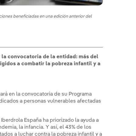
aciones beneficiadas en una edición anterior del
 la convocatoria de la entidad: más del
gidos a combatir la pobreza infantil y a
yará en la convocatoria de su Programa
ace externo, se abre en ventana nueva.
edicados a personas vulnerables afectadas
 Iberdrola España ha priorizado la ayuda a
emia, la infancia. Y así, el 43% de los
dos a luchar contra la pobreza infantil y a