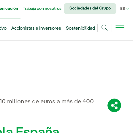
Sociedades del Grupo
unicación
Trabaja con nosotros
IDI
ES
tivo
Accionistas e Inversores
Sostenibilidad
Buscar
10 millones de euros a más de 400
Comparti
ola España