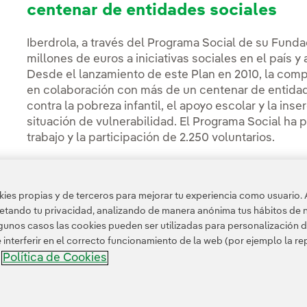
centenar de entidades sociales
Iberdrola, a través del Programa Social de su Fund
millones de euros a iniciativas sociales en el país 
Desde el lanzamiento de este Plan en 2010, la co
en colaboración con más de un centenar de entidad
contra la pobreza infantil, el apoyo escolar y la ins
situación de vulnerabilidad. El Programa Social ha 
trabajo y la participación de 2.250 voluntarios.
La
Fundación Iberdrola España
Enlace externo,
centra sus acti
en los ámbitos de la energía, biodiversidad y medio
es propias y de terceros para mejorar tu experiencia como usuario. 
ámbito cultural, centrándose en la restauración y m
petando tu privacidad, analizando de manera anónima tus hábitos de 
artísticas del patrimonio de la Península Ibérica.
unos casos las cookies pueden ser utilizadas para personalización d
nterferir en el correcto funcionamiento de la web (por ejemplo la r
Política de Cookies
a